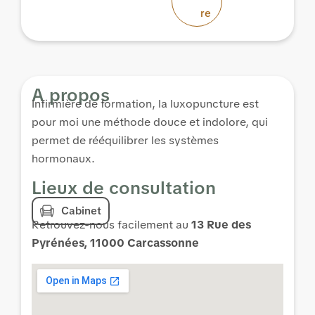
re
A propos
Infirmière de formation, la luxopuncture est
pour moi une méthode douce et indolore, qui
permet de rééquilibrer les systèmes
hormonaux.
Lieux de consultation
Cabinet
Retrouvez-nous facilement au
13 Rue des
Pyrénées, 11000 Carcassonne