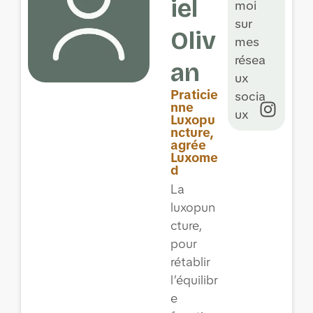
iel
moi
sur
Oliv
mes
résea
an
ux
Praticie
socia
nne
ux
Luxopu
ncture,
agrée
Luxome
d
La
luxopun
cture,
pour
rétablir
l’équilibr
e