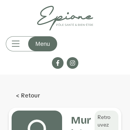
< Retour
Retro
Mur
uvez