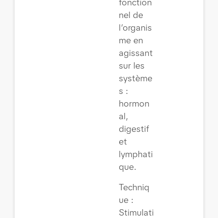
fonction
nel de
l’organis
me en
agissant
sur les
système
s :
hormon
al,
digestif
et
lymphati
que.
Techniq
ue :
Stimulati