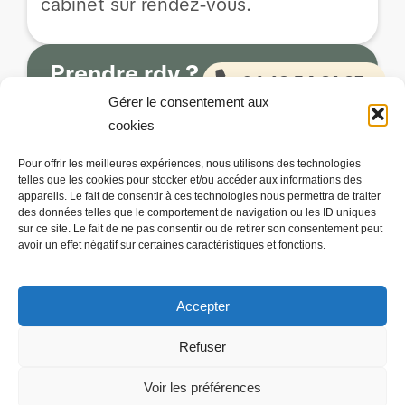
cabinet sur rendez-vous.
Prendre rdv ?
06.63.54.21.27
Gérer le consentement aux
cookies
Pour offrir les meilleures expériences, nous utilisons des technologies
Centre Santé & Bien-être Epione
telles que les cookies pour stocker et/ou accéder aux informations des
13 Rue des Pyrénées,
appareils. Le fait de consentir à ces technologies nous permettra de traiter
11000 Carcassonne
des données telles que le comportement de navigation ou les ID uniques
sur ce site. Le fait de ne pas consentir ou de retirer son consentement peut
avoir un effet négatif sur certaines caractéristiques et fonctions.
Accepter
Refuser
Voir les préférences