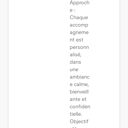
Approch
e :
Chaque
accomp
agneme
nt est
personn
alisé,
dans
une
ambianc
e calme,
bienveill
ante et
confiden
tielle.
Objectif