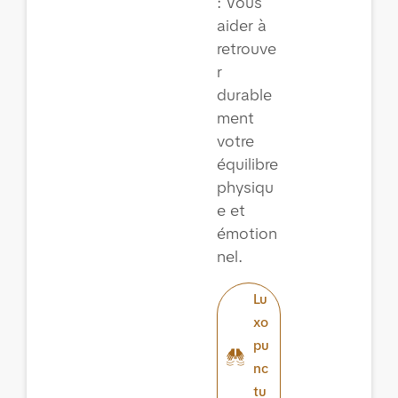
: Vous
aider à
retrouve
r
durable
ment
votre
équilibre
physiqu
e et
émotion
nel.
Lu
xo
pu
nc
tu